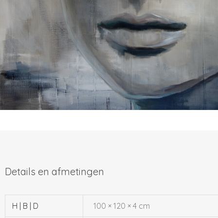
H | B | D
100 × 120 × 4 cm