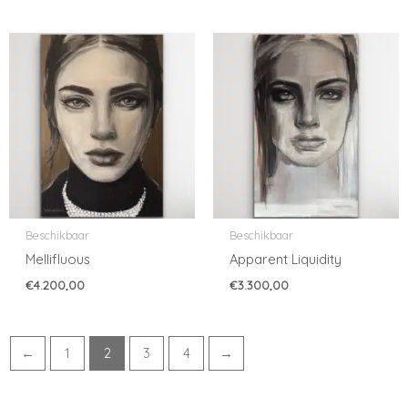
Beschikbaar
Beschikbaar
Mellifluous
Apparent Liquidity
€
4.200,00
€
3.300,00
←
1
2
3
4
→