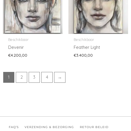
Beschikbaar
Beschikbaar
Devenir
Feather Light
€
4.200,00
€
3.400,00
1
2
3
4
→
FAQ’S
VERZENDING & BEZORGING
RETOUR BELEID