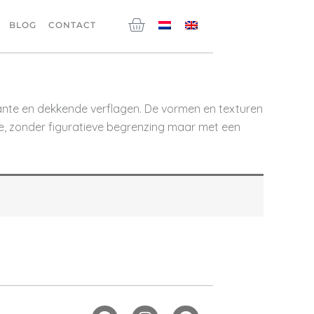
Winkelwagen
BLOG
CONTACT
ante en dekkende verflagen. De vormen en texturen
gie, zonder figuratieve begrenzing maar met een
F
I
P