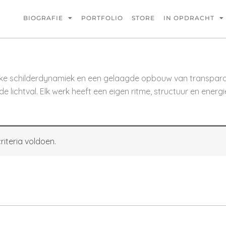
BIOGRAFIE
PORTFOLIO
STORE
IN OPDRACHT
lijke schilderdynamiek en een gelaagde opbouw van transpar
e lichtval. Elk werk heeft een eigen ritme, structuur en ener
iteria voldoen.