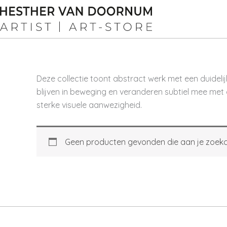
Ga
naar
de
inhoud
Deze collectie toont abstract werk met een duide
blijven in beweging en veranderen subtiel mee met d
sterke visuele aanwezigheid.
Geen producten gevonden die aan je zoekcr